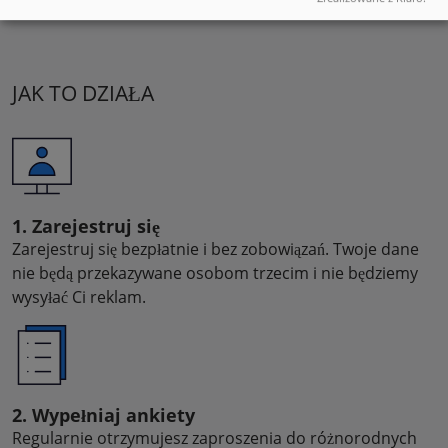
JAK TO DZIAŁA
1. Zarejestruj się
Zarejestruj się bezpłatnie i bez zobowiązań. Twoje dane
nie będą przekazywane osobom trzecim i nie będziemy
wysyłać Ci reklam.
2. Wypełniaj ankiety
Regularnie otrzymujesz zaproszenia do różnorodnych