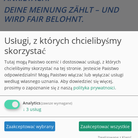
DEINE MEINUNG ZÄHLT – UND
WIRD FAIR BELOHNT.
Bierz udział w różnorodnych ankietach online i
Usługi, z których chcielibyśmy
aktywnie współtwórz produkty przyszłości. Za
skorzystać
każdą ankietę zbierasz punkty, które możesz
wypłacić, wymienić na vouchery lub przekazać na
Tutaj mogą Państwo ocenić i dostosować usługi, z których
cele charytatywne.
chcielibyśmy skorzystać na tej stronie. Jesteście Państwo
odpowiedzialni! Mogą Państwo włączać lub wyłączać usługi
100% zgodne z ochroną danych ● proste ●
według własnego uznania.
Aby dowiedzieć się więcej,
bezpłatne ● elastyczne ● z dowolnego miejsca
prosimy o zapoznanie się z naszą
polityka prywatności
.
Analytics
(zawsze wymagane)
↓
3
usług
Zaloguj się
Zarejestruj się
Zaakceptować wybrany
Zaakceptować wszystkie
Zrealizowane z Klaro!