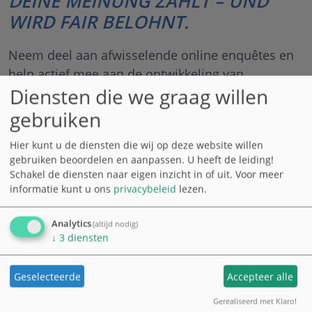
DEINE MEINUNG ZÄHLT – UND
WIRD FAIR BELOHNT.
Neem deel aan afwisselende online enquêtes en
help actief mee aan de ontwikkeling van
Diensten die we graag willen
producten van morgen. Voor elke enquête spaar
je punten die je kunt laten uitbetalen, inwisselen
gebruiken
voor cadeaubonnen of doneren.
Hier kunt u de diensten die wij op deze website willen
100% conform de gegevensbescherming ●
gebruiken beoordelen en aanpassen. U heeft de leiding!
Schakel de diensten naar eigen inzicht in of uit.
Voor meer
eenvoudig ● gratis ● flexibel ● overal vandaan
informatie kunt u ons
privacybeleid
lezen.
Analytics
(altijd nodig)
Inloggen
Registreren
↓
3
diensten
Geselecteerde
Accepteer alle
Gerealiseerd met Klaro!